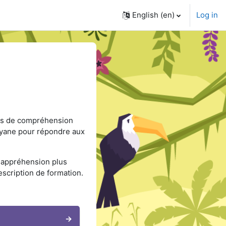
English ‎(en)‎
Log in
es de compréhension
uyane pour répondre aux
e appréhension plus
escription de formation.